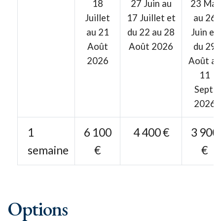
18
27 Juin au
23 Mai
Juillet
17 Juillet et
au 26
au 21
du 22 au 28
Juin et
Août
Août 2026
du 29
2026
Août au
11
Sept.
2026
1
6 100
4 400 €
3 900
semaine
€
€
Options