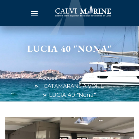
LUCIA 40 "NONA"
Accueil
LOCATION
CATAMARANS À VOILE
LUCIA 40 "Nona"